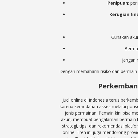
Penipuan
: pen
Kerugian fin
Gunakan akun 
Bermai
Jangan 
Dengan memahami risiko dan bermain 
Perkembang
Judi online di Indonesia terus berke
karena kemudahan akses melalui ponse
jenis permainan. Pemain kini bisa me
akun, membuat pengalaman bermain lebih
strategi, tips, dan rekomendasi plat
online. Tren ini juga mendorong pro