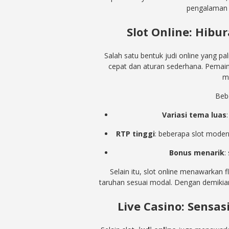
pengalaman 
Slot Online: Hib
Salah satu bentuk judi online yang pa
cepat dan aturan sederhana. Pemai
m
Bebe
Variasi tema luas
RTP tinggi
: beberapa slot moder
Bonus menarik
:
Selain itu, slot online menawarkan f
taruhan sesuai modal. Dengan demikia
Live Casino: Sensa