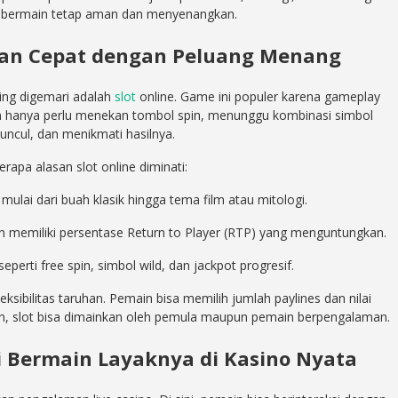
bermain tetap aman dan menyenangkan.
uran Cepat dengan Peluang Menang
ling digemari adalah
slot
online. Game ini populer karena gameplay
n hanya perlu menekan tombol spin, menunggu kombinasi simbol
uncul, dan menikmati hasilnya.
rapa alasan slot online diminati:
: mulai dari buah klasik hingga tema film atau mitologi.
n memiliki persentase Return to Player (RTP) yang menguntungkan.
 seperti free spin, simbol wild, dan jackpot progresif.
leksibilitas taruhan. Pemain bisa memilih jumlah paylines dan nilai
n, slot bisa dimainkan oleh pemula maupun pemain berpengalaman.
si Bermain Layaknya di Kasino Nyata