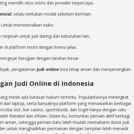
ting memilih situs resmi dan provider terpercaya.
ansial
: selalu tentukan modal sebelum bermain.
Untuk meminimalkan risiko:
terpisah untuk judi daring dan kebutuhan lain.
n di platform resmi dengan lisensi jelas.
mengejar kerugian dengan taruhan besar.
bijak, pengalaman
judi online
bisa tetap aman dan menyenangkan.
an Judi Online di Indonesia
mbang meski ada batasan hukum tertentu. Popularitasnya meningkat
l dan laptop, serta banyaknya platform yang menawarkan berbagai
ncoba slot, live casino, sportsbook, dan togel hanya dengan satu
 fleksibel dan efisien. Selain itu, komunitas pemain aktif berbagi
form aman, sehingga pemain baru lebih mudah memahami dunia judi
vider untuk menghadirkan permainan dengan tampilan lebih menarik