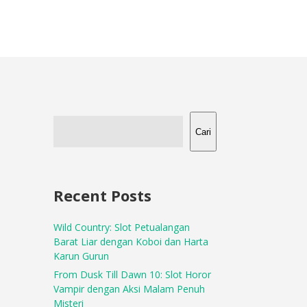
Cari
Recent Posts
Wild Country: Slot Petualangan
Barat Liar dengan Koboi dan Harta
Karun Gurun
From Dusk Till Dawn 10: Slot Horor
Vampir dengan Aksi Malam Penuh
Misteri