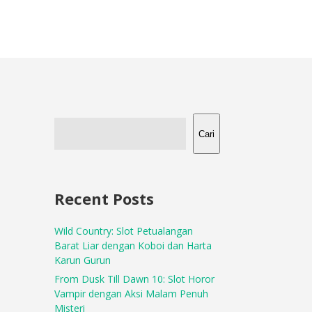
Cari
Recent Posts
Wild Country: Slot Petualangan
Barat Liar dengan Koboi dan Harta
Karun Gurun
From Dusk Till Dawn 10: Slot Horor
Vampir dengan Aksi Malam Penuh
Misteri