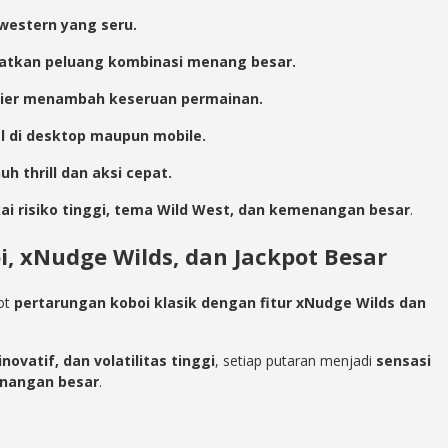
western yang seru.
katkan peluang kombinasi menang besar.
plier menambah keseruan permainan.
l di desktop maupun mobile.
uh thrill dan aksi cepat.
i risiko tinggi, tema Wild West, dan kemenangan besar
.
i, xNudge Wilds, dan Jackpot Besar
ot
pertarungan koboi klasik dengan fitur xNudge Wilds dan
 inovatif, dan volatilitas tinggi
, setiap putaran menjadi
sensasi
enangan besar
.