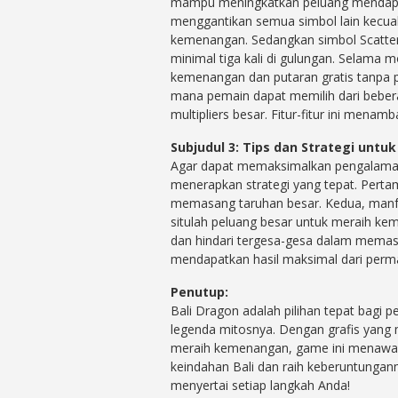
mampu meningkatkan peluang mendapat
menggantikan semua simbol lain kecua
kemenangan. Sedangkan simbol Scatter 
minimal tiga kali di gulungan. Selam
kemenangan dan putaran gratis tanpa pe
mana pemain dapat memilih dari beber
multipliers besar. Fitur-fitur ini mena
Subjudul 3: Tips dan Strategi un
Agar dapat memaksimalkan pengalaman
menerapkan strategi yang tepat. Pertam
memasang taruhan besar. Kedua, manfaa
situlah peluang besar untuk meraih kem
dan hindari tergesa-gesa dalam memasa
mendapatkan hasil maksimal dari perma
Penutup:
Bali Dragon adalah pilihan tepat bagi
legenda mitosnya. Dengan grafis yang 
meraih kemenangan, game ini menawar
keindahan Bali dan raih keberuntungan
menyertai setiap langkah Anda!