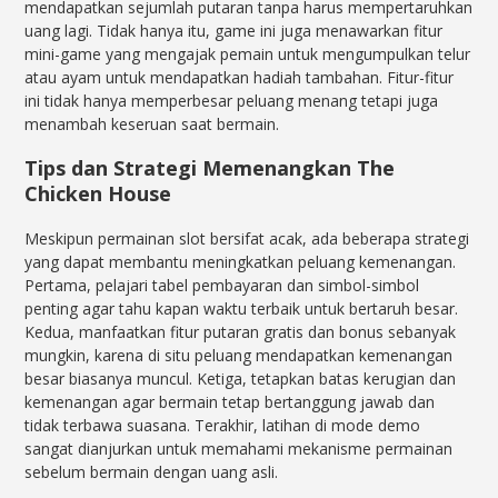
mendapatkan sejumlah putaran tanpa harus mempertaruhkan
uang lagi. Tidak hanya itu, game ini juga menawarkan fitur
mini-game yang mengajak pemain untuk mengumpulkan telur
atau ayam untuk mendapatkan hadiah tambahan. Fitur-fitur
ini tidak hanya memperbesar peluang menang tetapi juga
menambah keseruan saat bermain.
Tips dan Strategi Memenangkan The
Chicken House
Meskipun permainan slot bersifat acak, ada beberapa strategi
yang dapat membantu meningkatkan peluang kemenangan.
Pertama, pelajari tabel pembayaran dan simbol-simbol
penting agar tahu kapan waktu terbaik untuk bertaruh besar.
Kedua, manfaatkan fitur putaran gratis dan bonus sebanyak
mungkin, karena di situ peluang mendapatkan kemenangan
besar biasanya muncul. Ketiga, tetapkan batas kerugian dan
kemenangan agar bermain tetap bertanggung jawab dan
tidak terbawa suasana. Terakhir, latihan di mode demo
sangat dianjurkan untuk memahami mekanisme permainan
sebelum bermain dengan uang asli.