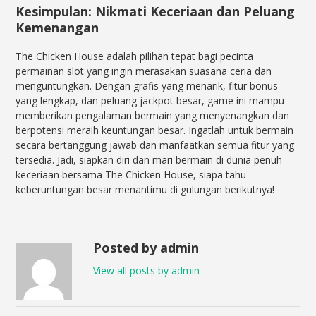
Kesimpulan: Nikmati Keceriaan dan Peluang
Kemenangan
The Chicken House adalah pilihan tepat bagi pecinta
permainan slot yang ingin merasakan suasana ceria dan
menguntungkan. Dengan grafis yang menarik, fitur bonus
yang lengkap, dan peluang jackpot besar, game ini mampu
memberikan pengalaman bermain yang menyenangkan dan
berpotensi meraih keuntungan besar. Ingatlah untuk bermain
secara bertanggung jawab dan manfaatkan semua fitur yang
tersedia. Jadi, siapkan diri dan mari bermain di dunia penuh
keceriaan bersama The Chicken House, siapa tahu
keberuntungan besar menantimu di gulungan berikutnya!
Posted by admin
View all posts by admin