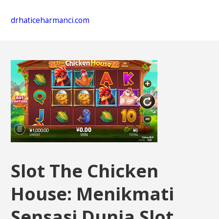
drhaticeharmanci.com
Slot The Chicken
House: Menikmati
Sensasi Dunia Slot