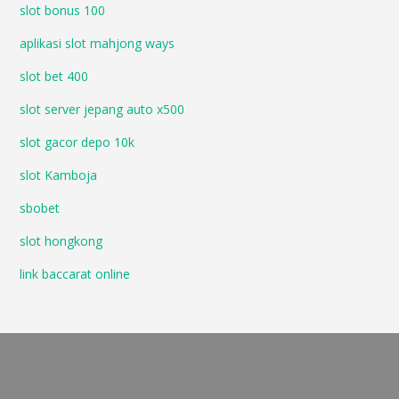
slot bonus 100
aplikasi slot mahjong ways
slot bet 400
slot server jepang auto x500
slot gacor depo 10k
slot Kamboja
sbobet
slot hongkong
link baccarat online